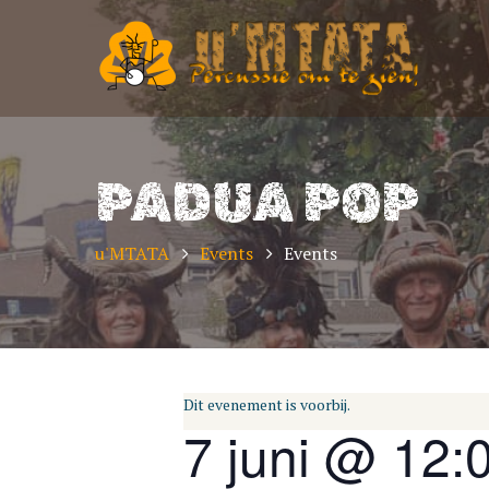
PADUA POP
u'MTATA
Events
Events
Dit evenement is voorbij.
7 juni @ 12: