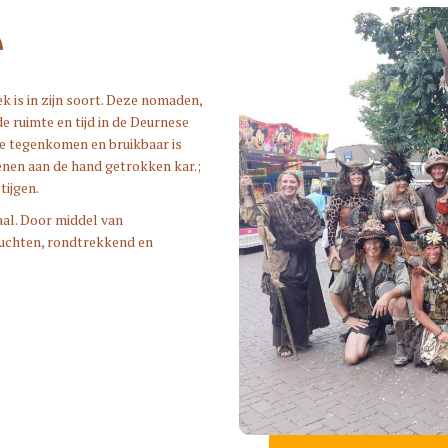
A
ek is in zijn soort. Deze nomaden,
de ruimte en tijd in de Deurnese
e tegenkomen en bruikbaar is
nen aan de hand getrokken kar.;
tijgen.
aal. Door middel van
uchten, rondtrekkend en