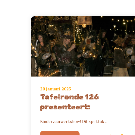
20 januari 2023
Tafelronde 126
presenteert:
Kindervuurwerkshow! Dit spektak ...