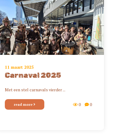
11 maart 2025
Carnaval 2025
Met een stel carnavals vierder ...
0
0
read more