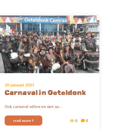
20 januari 2023
Carnaval in Oeteldonk
Ook carnaval willen we niet aa ...
0
0
read more