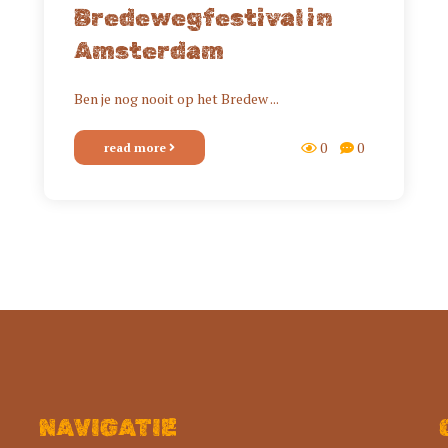
Bredewegfestival in
Amsterdam
Ben je nog nooit op het Bredew ...
0
0
read more
NAVIGATIE