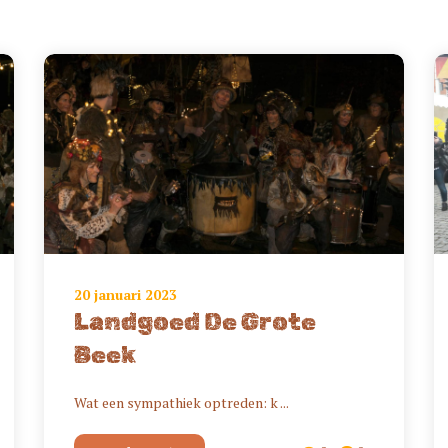
20 januari 2023
Landgoed De Grote
Beek
Wat een sympathiek optreden: k ...