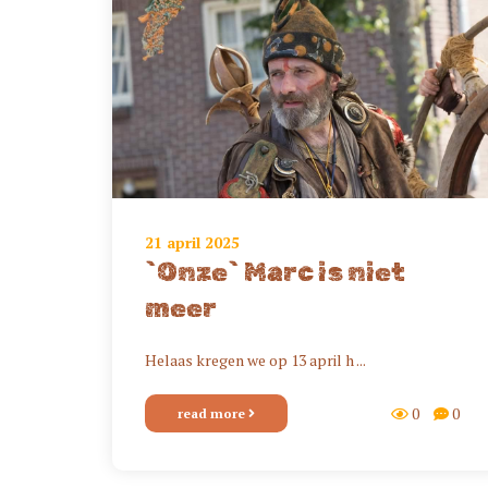
21 april 2025
`Onze` Marc is niet
meer
Helaas kregen we op 13 april h ...
0
0
read more