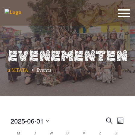
Togg
navi
EVENEMENTEN
u'MTATA
Events
E
E
2025-06-01
Zoeken
Maand
v
Selecteer
v
M
D
W
D
V
Z
Z