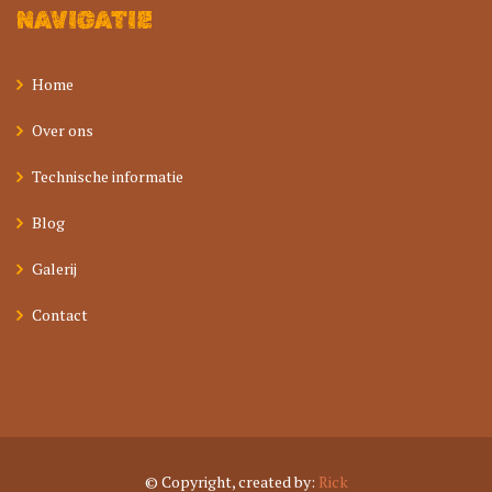
n
NAVIGATIE
n
a
Home
v
Over ons
i
Technische informatie
g
Blog
a
t
Galerij
i
Contact
e
© Copyright, created by:
Rick