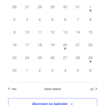
K
een
e
e
datum.
0
0
0
0
0
0
1
a
26
27
28
29
30
31
1
n
e
e
e
e
e
e
n
e
l
e
v
v
v
v
v
v
v
0
0
0
0
0
0
0
2
3
4
5
6
7
8
e
m
e
e
e
e
e
e
e
e
e
e
e
e
e
e
e
m
n
n
n
n
n
n
n
e
v
v
v
v
v
v
v
n
0
0
0
0
0
0
0
9
10
11
12
13
14
15
e
e
e
e
e
e
e
e
e
e
e
e
e
e
e
n
e
e
e
e
e
e
e
d
m
m
m
m
m
m
m
n
n
n
n
n
n
n
v
v
v
v
v
v
v
t
0
0
0
0
1
0
0
16
17
18
19
20
21
22
n
e
e
e
e
e
e
e
e
e
e
e
e
e
e
e
e
e
e
e
e
e
e
e
e
e
e
e
e
e
w
n
n
n
n
n
n
n
m
m
m
m
m
m
m
t
n
n
n
n
n
n
n
v
v
v
v
v
v
v
r
t
t
t
t
t
t
t
0
0
0
0
0
0
1
23
24
25
26
27
28
29
e
e
e
e
e
e
e
e
e
e
e
e
e
e
e
e
e
e
e
e
e
e
e
e
e
e
e
e
e
,
e
e
e
e
e
e
e
v
n
n
n
n
n
n
n
e
m
m
m
m
m
m
m
n
n
n
n
n
n
n
n
n
n
n
n
n
v
v
v
v
v
v
v
n
t
t
t
t
t
t
t
0
0
0
0
0
0
0
30
1
2
3
4
5
6
e
e
e
e
e
e
e
r
a
e
e
e
e
e
e
e
,
,
,
,
,
,
e
e
e
e
e
e
e
e
e
e
e
e
e
e
e
e
e
e
e
e
e
n
n
n
n
n
n
n
Z
m
m
m
m
m
m
m
g
n
n
n
n
n
n
n
n
n
n
n
n
n
n
n
v
v
v
v
v
v
v
t
t
t
t
t
t
t
e
e
e
e
e
e
e
e
e
e
e
e
e
e
o
a
,
,
,
,
,
,
,
e
e
e
e
e
e
e
e
e
e
e
e
e
e
E
mei
Deze maand
jul
n
n
n
n
n
n
n
m
m
m
m
m
m
m
n
n
n
n
n
n
n
v
n
n
n
n
n
n
n
e
t
t
t
t
t
t
t
e
e
e
e
e
e
e
v
e
e
e
e
e
e
e
,
,
,
,
,
,
,
e
e
e
e
e
,
e
e
n
n
n
n
n
n
n
k
m
m
m
m
m
m
m
Abonneer op kalender